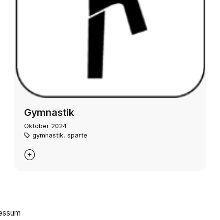
Gymnastik
Oktober 2024
gymnastik
,
sparte

essum