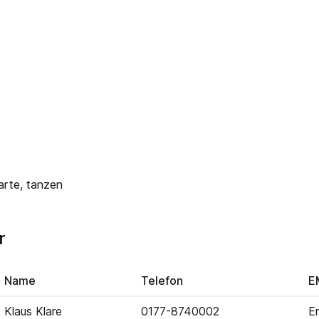
arte
,
tanzen
r
Name
Telefon
E
Klaus Klare
0177-8740002
E