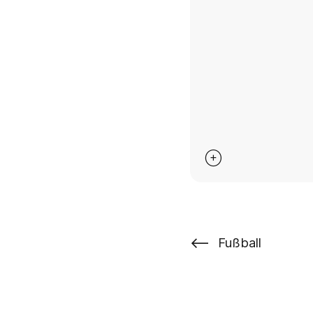

⟵
Fußball