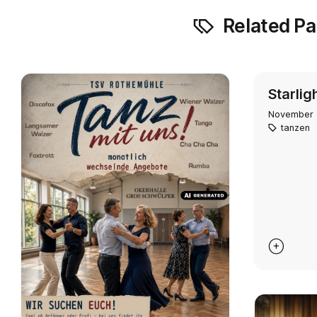
Related P
Starlig
November
tanzen
